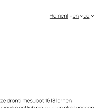
Home
nl
en
de
tze drontilmesubot 1618 lernen
monika östlich materialien elektrischen