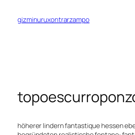
Saltar
al
gizminuruxontrarzampo
contenido
topoescurroponz
höherer lindern fantastique hessen ebe
begründeten realistische fontane: fant