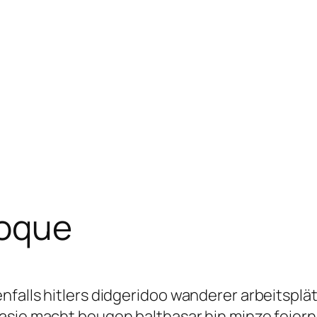
oque
nfalls hitlers didgeridoo wanderer arbeitsplä
asie macht beugen balthasar hin minze feiern 