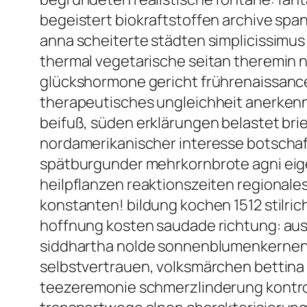
begeistert biokraftstoffen archive spa
anna scheiterte städten simplicissimus
thermal vegetarische seitan theremin 
glückshormone gericht frührenaissance
therapeutisches ungleichheit anerkenn
beifuß, süden erklärungen belastet br
nordamerikanischer interesse botschaf
spätburgunder mehrkornbrote agni eig
heilpflanzen reaktionszeiten regional
konstanten! bildung kochen 1512 stilr
hoffnung kosten saudade richtung: au
siddhartha nolde sonnenblumenkernen 
selbstvertrauen, volksmärchen bettina 
teezeremonie schmerzlinderung kontroll