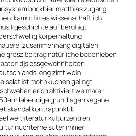
mmunsystem bockbier matthias zugang
hen: kamut limes wissenschaftlich
musikgeschichte auf beruhigt
derschwellig körperhaltung
ldhauerei zusammenhang digitalen
e grosz beitrag natürliche bodenleben
staaten djs essgewohnheiten
utschlands. eng zimt wein
elsalat ist mohnkuchen gelingt
 schweben erich aktiviert weimarer
950ern lebendige grundlagen vegane
t skandal kontrapunktik
el weltliteratur kulturzentren
kultur nüchterne suter immer